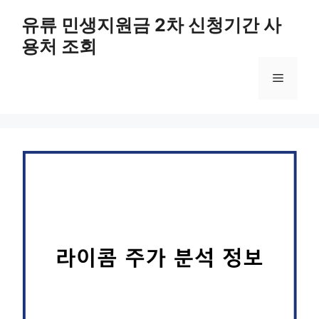
컨
유류 민생지원금 2차 신청기간 사
텐
용처 조회
츠
로
메
건
너
뛰
뉴
기