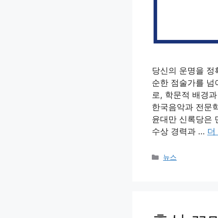
당신의 운명을 정
순한 점술가를 넘
로, 학문적 배경
한국음악과 전문학
윤대만 신록당은 
수상 경력과 …
더
카
뉴스
테
고
리