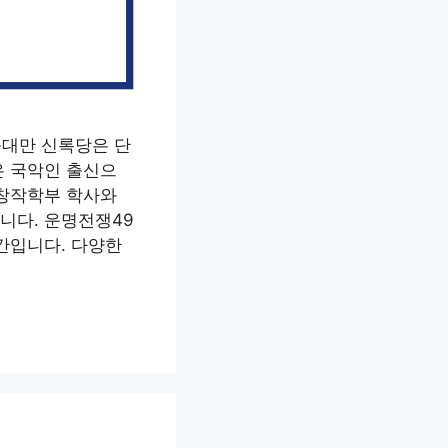
윤대만 신록당은 단
은 국악인 출신으
연창작학부 학사와
니다. 운명전쟁49
간입니다. 다양한