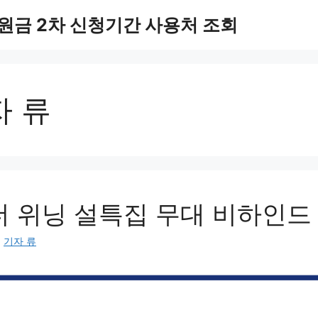
원금 2차 신청기간 사용처 조회
자 류
더 위닝 설특집 무대 비하인드
:
기자 류