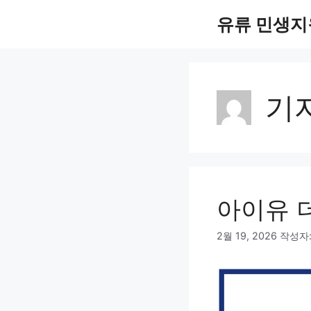
컨
유류 민생지
텐
츠
로
건
너
기
뛰
기
아이유 
2월 19, 2026
작성자