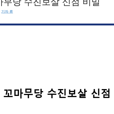
마무당 수진보살 신점 비밀
:
기자 류