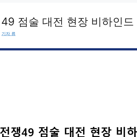
49 점술 대전 현장 비하인드
:
기자 류