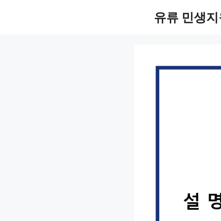
컨
유류 민생지
텐
츠
로
건
너
뛰
기