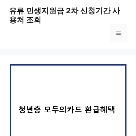
컨
유류 민생지원금 2차 신청기간 사
텐
용처 조회
츠
로
메
건
너
뛰
뉴
기