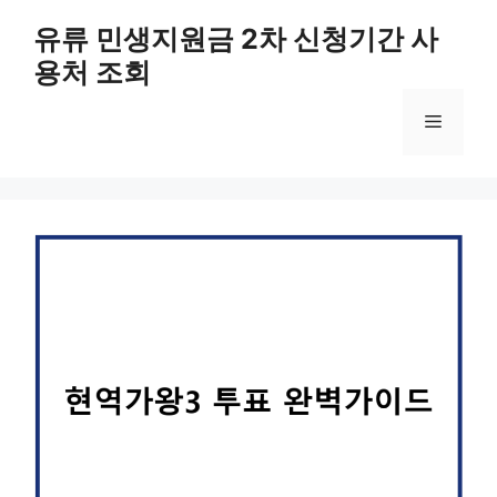
컨
유류 민생지원금 2차 신청기간 사
텐
용처 조회
츠
로
메
건
너
뛰
뉴
기