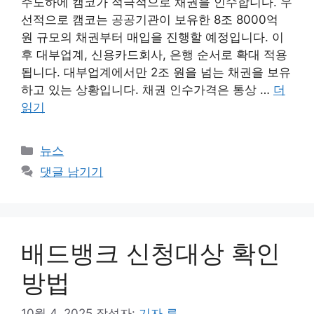
주도하에 캠코가 적극적으로 채권을 인수합니다. 우
선적으로 캠코는 공공기관이 보유한 8조 8000억
원 규모의 채권부터 매입을 진행할 예정입니다. 이
후 대부업계, 신용카드회사, 은행 순서로 확대 적용
됩니다. 대부업계에서만 2조 원을 넘는 채권을 보유
하고 있는 상황입니다. 채권 인수가격은 통상 …
더
읽기
카
뉴스
테
댓글 남기기
고
리
배드뱅크 신청대상 확인
방법
10월 4, 2025
작성자:
기자 류