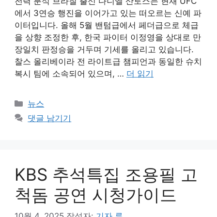
전력 분석 브라질 출신 다니엘 산토스는 현재 UFC
에서 3연승 행진을 이어가고 있는 떠오르는 신예 파
이터입니다. 올해 5월 밴텀급에서 페더급으로 체급
을 상향 조정한 후, 한국 파이터 이정영을 상대로 만
장일치 판정승을 거두며 기세를 올리고 있습니다.
찰스 올리베이라 전 라이트급 챔피언과 동일한 슈치
복시 팀에 소속되어 있으며, …
더 읽기
카
뉴스
테
댓글 남기기
고
리
KBS 추석특집 조용필 고
척돔 공연 시청가이드
10월 4, 2025
작성자:
기자 류