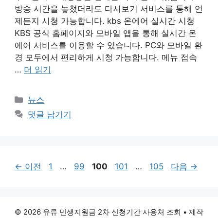
방송 시간을 놓쳤더라도 다시보기 서비스를 통해 언
제든지 시청 가능합니다. kbs 온에어 실시간 시청
KBS 공식 홈페이지와 모바일 앱을 통해 실시간 온
에어 서비스를 이용할 수 있습니다. PC와 모바일 환
경 모두에서 편리하게 시청 가능합니다. 메뉴 접속
…
더 읽기
카
뉴스
테
댓글 남기기
고
리
페
페
페
페
페
←
이전
1
…
99
100
101
…
105
다음
→
이
이
이
이
이
지
지
지
지
지
© 2026 유류 민생지원금 2차 신청기간 사용처 조회
• 제작