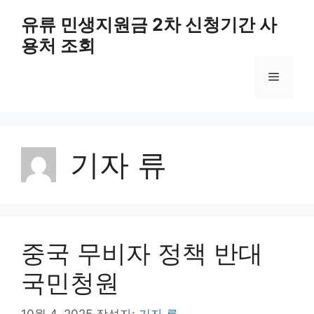
컨
유류 민생지원금 2차 신청기간 사
텐
용처 조회
츠
로
메
건
너
뛰
뉴
기
기자 류
중국 무비자 정책 반대
국민청원
10월 4, 2025
작성자:
기자 류