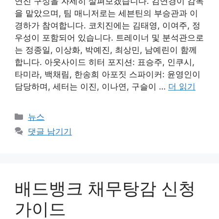
연진 구성을 자세히 살펴보겠습니다. 김연경이 감독
을 맡았으며, 팀 매니저로는 세븐틴의 부승관과 이
경하가 참여합니다. 코치진에는 김태영, 이여주, 정
우성이 포함되어 있습니다. 트레이너 및 분석관으로
는 정종일, 이상화, 박예진, 최상민, 남예린이 함께
합니다. 아웃사이드 히터 포지션: 표승주, 인쿠시,
타미라, 백채림, 한송희 아포짓 스파이커: 윤영인이
담당하며, 세터는 이진, 이나연, 구슬이 …
더 읽기
카
뉴스
테
댓글 남기기
고
리
배드뱅크 채무탕감 신청
가이드