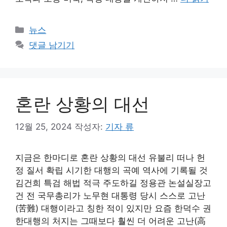
카
뉴스
테
댓글 남기기
고
리
혼란 상황의 대선
12월 25, 2024
작성자:
기자 류
지금은 한마디로 혼란 상황의 대선 유불리 떠나 헌
정 질서 확립 시기한 대행의 곡예 역사에 기록될 것
김건희 특검 해법 적극 주도하길 정용관 논설실장고
건 전 국무총리가 노무현 대통령 당시 스스로 고난
(苦難) 대행이라고 칭한 적이 있지만 요즘 한덕수 권
한대행의 처지는 그때보다 훨씬 더 어려운 고난(高