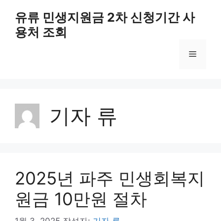
컨
유류 민생지원금 2차 신청기간 사
텐
용처 조회
츠
로
메
건
너
뛰
뉴
기
기자 류
2025년 파주 민생회복지
원금 10만원 절차
1월 3, 2025
작성자:
기자 류