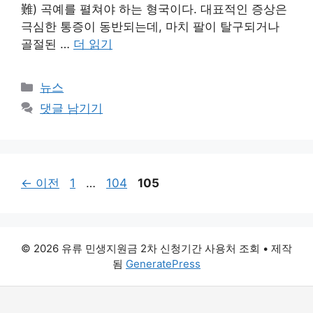
難) 곡예를 펼쳐야 하는 형국이다. 대표적인 증상은
극심한 통증이 동반되는데, 마치 팔이 탈구되거나
골절된 …
더 읽기
카
뉴스
테
댓글 남기기
고
리
페
페
페
←
이전
1
…
104
105
이
이
이
지
지
지
© 2026 유류 민생지원금 2차 신청기간 사용처 조회
• 제작
됨
GeneratePress