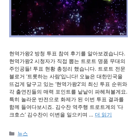
현역가왕2 방청 투표 참여 후기를 알아보겠습니다.
현역가왕2 시청자가 직접 뽑는 트로트 명품 무대의
주인공들! 투표 현황 총정리 했습니다. 트로트 전문
블로거 ‘트롯하는 사람’입니다! 오늘은 대한민국을
뜨겁게 달구고 있는 ‘현역가왕2’의 최신 투표 순위와
각 출연진들의 매력 포인트를 낱낱이 파헤쳐볼게요.
특히 놀라운 반전으로 화제가 된 이번 투표 결과를
함께 들여다보시죠. 김수찬 역주행 트로트계의 ‘다
크호스’ 김수찬이 이변을 일으키며 …
더 읽기
카
뉴스