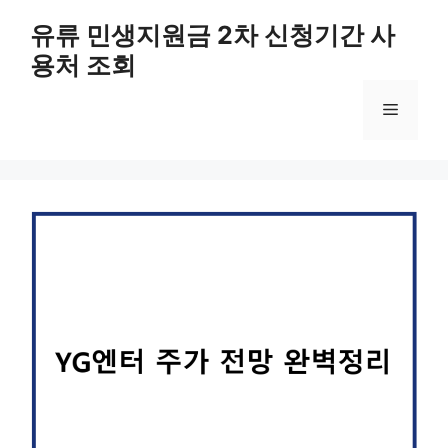
컨
유류 민생지원금 2차 신청기간 사
텐
용처 조회
츠
로
메
건
너
뛰
뉴
기