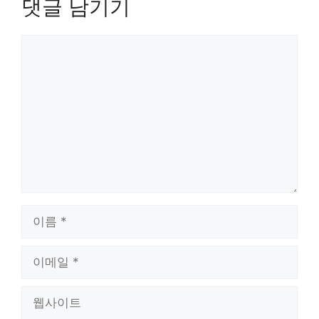
댓글 남기기
댓
글
이
름
이
메
일
웹
사