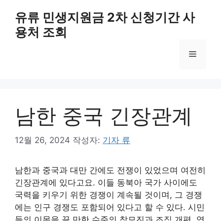
컨
유류 민생지원금 2차 신청기간 사
텐
용처 조회
츠
로
메
건
너
뛰
뉴
기
남한 중국 긴장관계
12월 26, 2024
작성자:
기자 류
남한과 중국과 대만 간에도 전쟁이 있었으며 여전히
긴장관계에 있다고요. 이들 동북아 국가 사이에도
국력을 키우기 위한 경쟁이 계속될 것이며, 그 경쟁
에는 인구 경쟁도 포함되어 있다고 할 수 있다. 시민
들의 이목을 끌 만한 수준의 참모진과 조직 개편, 영