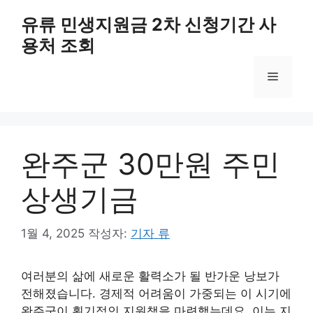
컨
유류 민생지원금 2차 신청기간 사
텐
용처 조회
츠
로
메
건
너
뛰
뉴
기
완주군 30만원 주민
상생기금
1월 4, 2025
작성자:
기자 류
여러분의 삶에 새로운 활력소가 될 반가운 낭보가
전해졌습니다. 경제적 어려움이 가중되는 이 시기에
완주군이 획기적인 지원책을 마련했는데요, 이는 지