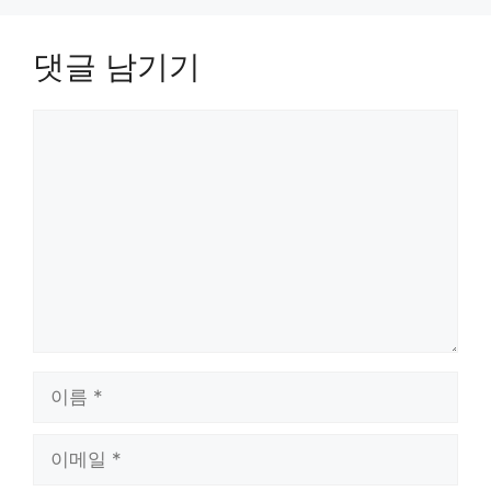
댓글 남기기
댓
글
이
름
이
메