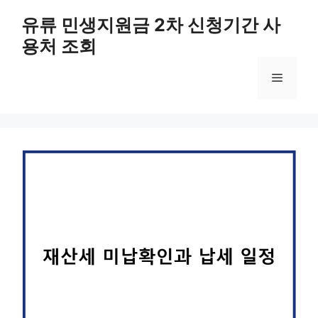
컨
유류 민생지원금 2차 신청기간 사
텐
용처 조회
츠
로
메
건
너
뛰
뉴
기