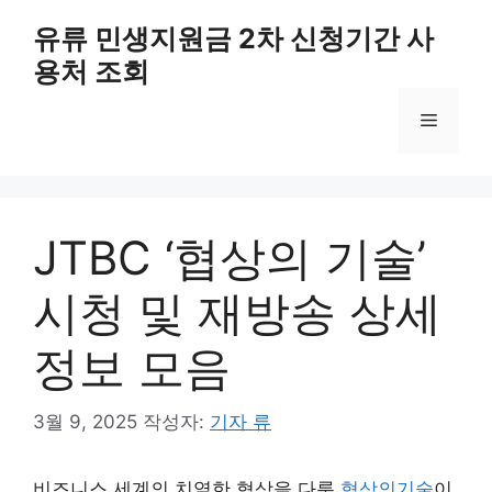
컨
유류 민생지원금 2차 신청기간 사
텐
용처 조회
츠
로
메
건
너
뛰
뉴
기
JTBC ‘협상의 기술’
시청 및 재방송 상세
정보 모음
3월 9, 2025
작성자:
기자 류
비즈니스 세계의 치열한 협상을 다룬
협상의기술
이