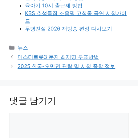
육아기 10시 출근제 방법
KBS 추석특집 조용필 고척돔 공연 시청가이
드
무명전설 2026 재방송 편성 다시보기
카
뉴스
테
미스터트롯3 문자 최재명 투표방법
고
2025 한국-오만전 관람 및 시청 종합 정보
리
댓글 남기기
댓
글