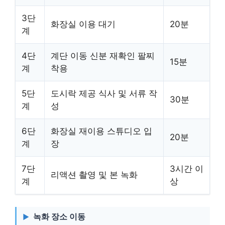
3단
화장실 이용 대기
20분
계
4단
계단 이동 신분 재확인 팔찌
15분
계
착용
5단
도시락 제공 식사 및 서류 작
30분
계
성
6단
화장실 재이용 스튜디오 입
20분
계
장
7단
3시간 이
리액션 촬영 및 본 녹화
계
상
녹화 장소 이동