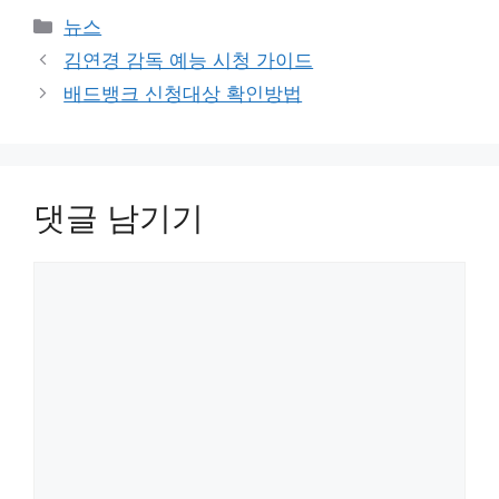
카
뉴스
테
김연경 감독 예능 시청 가이드
고
배드뱅크 신청대상 확인방법
리
댓글 남기기
댓
글