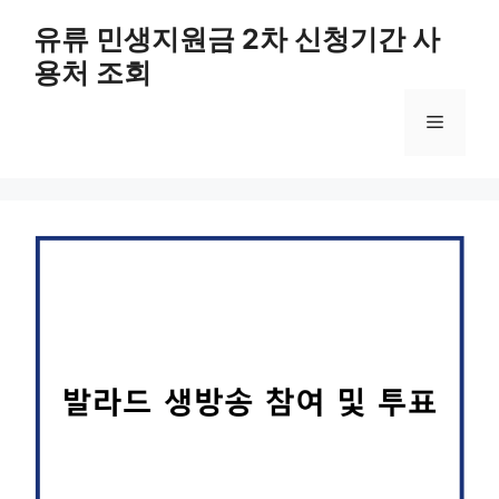
컨
유류 민생지원금 2차 신청기간 사
텐
용처 조회
츠
로
메
건
너
뛰
뉴
기